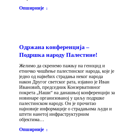
Опширније
Одржана конференција –
Подршка народу Палестине!
Желимо да скренемо пажњу на геноцид и
етничко чишћење палестинског народа, које је
једно од највећих страдања неког народа
након Другог светског рата, изјавио је Иван
Ивановић, председник Конзервативног
покрета „Наши“ на данашњој конференцији за
новинаре организованој у циљу подршке
палестинском народу. Он је прочитао
најновије информације о страдањима људи и
штети нанетој инфраструктурним
објектима…
Опширније