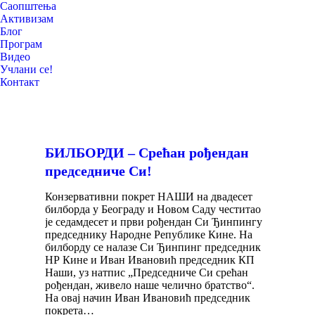
Саопштења
Активизам
Блог
Програм
Видео
Учлани се!
Контакт
БИЛБОРДИ – Срећан рођендан
председниче Си!
Конзервативни покрет НАШИ на двадесет
билборда у Београду и Новом Саду честитао
је седамдесет и први рођендан Си Ђинпингу
председнику Народне Републике Кине. На
билборду се налазе Си Ђинпинг председник
НР Кине и Иван Ивановић председник КП
Наши, уз натпис „Председниче Си срећан
рођендан, живело наше челично братство“.
На овај начин Иван Ивановић председник
покрета…