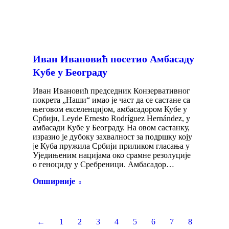
Иван Ивановић посетио Амбасаду
Кубе у Београду
Иван Ивановић председник Конзервативног
покрета „Наши“ имао је част да се састане са
његовом екселенцијом, амбасадором Кубе у
Србији, Leyde Ernesto Rodríguez Hernández, у
амбасади Кубе у Београду. На овом састанку,
изразио је дубоку захвалност за подршку коју
је Куба пружила Србији приликом гласања у
Уједињеним нацијама око срамне резолуције
о геноциду у Сребреници. Амбасадор…
Опширније
←
1
2
3
4
5
6
7
8