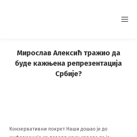
Мирослав Алексић тражио да
буде кажњена репрезентација
Србије?
Конзервативни покрет Наши дошао је до