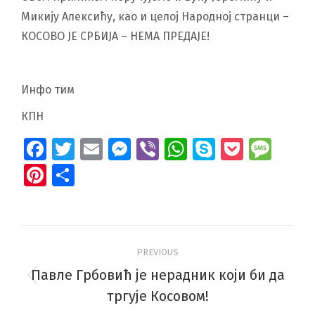
Микију Алексићу, као и целој Народној странци –
КОСОВО ЈЕ СРБИЈА – НЕМА ПРЕДАЈЕ!
Инфо тим
КПН
Facebook
Twitter
Email
Messenger
Viber
WhatsApp
Skype
Pocket
Mes
Pinterest
Share
Post
PREVIOUS
navigation
Павле Грбовић је нерадник који би да
Previous
тргује Косовом!
post: