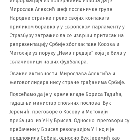
информација из поверљивих извора да је
Мирослав Алексић шеф посланичке групе
Народне странке преко својих контаката
приликом боравка у у Европском парламенту у
Стразбуру затражио да се изврши притисак на
репрезентацију Србије због заставе Косова и
Метохије уз поруку „Нема предаје“ која је била у
свлачионици наших фудбалера.
Овакве активности Мирослава Алексића и
његовог лидера нису стране грађанима Србије.
Подсећамо да је у време владе Бориса Тадића,
тадашњи министар спољних послова Вук
Јеремић, преговоре о Косову и Метохији
пребацио из УН у Брисел. Односно преговори су
пребачени у Брисел резолуцијом УН који је
предложила Србија, односно Вук Јеремић као