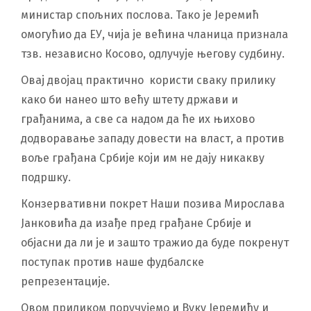
министар спољних послова. Тако је Јеремић
омогућио да ЕУ, чија је већина чланица признала
тзв. независно Косово, одлучује његову судбину.
Овај двојац практично користи сваку прилику
како би нанео што већу штету држави и
грађанима, а све са надом да ће их њихово
додворавање западу довести на власт, а против
воље грађана Србије који им не дају никакву
подршку.
Конзервативни покрет Наши позива Мирослава
Јанковића да изађе пред грађане Србије и
објасни да ли је и зашто тражио да буде покренут
поступак против наше фудбалске
репрезентације.
Овом приликом поручујемо и Вуку Јеремићу и