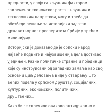
предности, у споју са кључним фактором
савременог економског раста – научним и
технолошким напретком, могу и треба да
обезбеде решење за историјски задатак
државотворног просперитета Србије у трећем
миленијуму.
Историјски је доказано де је српски народ
највеће подвиге и најузвишенија дела достизао
уједињен. Разне политичке странке и појединци
које су инструисани од западних замаља као свој
основни циљ деловања виде у стварању што
већих подела у српском друштву: социјалних,
културних, економских, политичких,
друштвених…
Како би се спречило оваково антидржавно и