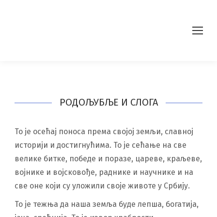
РОДОЉУБЉЕ И СЛОГА
То је осећај поноса према својој земљи, славној
историји и достигнућима. То је сећање на све
велике битке, победе и поразе, цареве, краљеве,
војнике и војсковође, раднике и научнике и на
све оне који су уложили своје животе у Србију.
То је тежња да наша земља буде лепша, богатија,