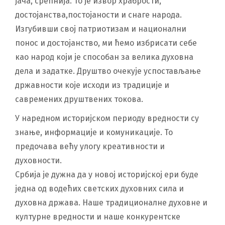
јача, срећнија. То је извор храбрости,
достојанства,постојаности и снаге народа.
Изгубивши свој патриотизам и национални
понос и достојанство, ми ћемо избрисати себе
као народ који је способан за велика духовна
дела и задатке. Друштво очекује успостављање
државности које исходи из традиције и
савремених друштвених токова.
У наредном историјском периоду вредности су
знање, информације и комуникације. То
предочава већу улогу креативности и
духовности.
Србија је дужна да у новој историјској ери буде
једна од водећих светских духовних сила и
духовна држава. Наше традиционалне духовне и
културне вредности и наше конкурентске