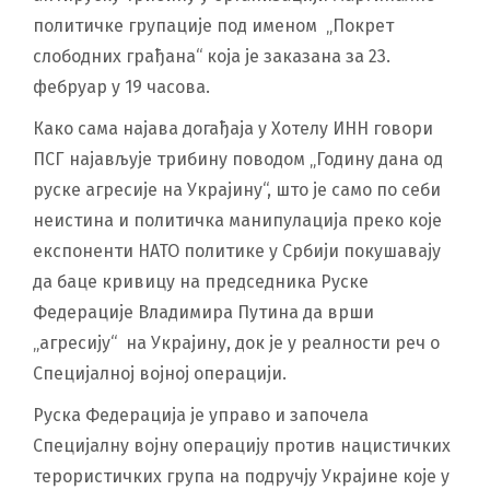
политичке групације под именом „Покрет
слободних грађана“ која је заказана за 23.
фебруар у 19 часова.
Како сама најава догађаја у Хотелу ИНН говори
ПСГ најављује трибину поводом „Годину дана од
руске агресије на Украјину“, што је само по себи
неистина и политичка манипулација преко које
експоненти НАТО политике у Србији покушавају
да баце кривицу на председника Руске
Федерације Владимира Путина да врши
„агресију“ на Украјину, док је у реалности реч о
Специјалној војној операцији.
Руска Федерација је управо и започела
Специјалну војну операцију против нацистичких
терористичких група на подручју Украјине које у