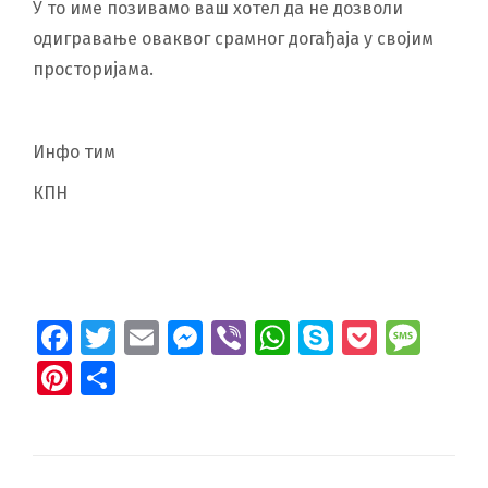
У то име позивамо ваш хотел да не дозволи
одигравање оваквог срамног догађаја у својим
просторијама.
Инфо тим
КПН
Facebook
Twitter
Email
Messenger
Viber
WhatsApp
Skype
Pocket
Mes
Pinterest
Share
Post