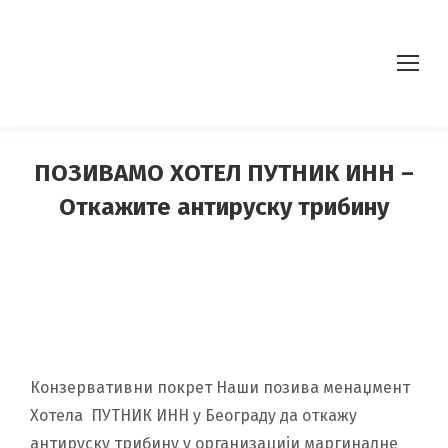
ПОЗИВАМО ХОТЕЛ ПУТНИК ИНН –
Откажите антируску трибину
Конзервативни покрет Наши позива менаџмент
Хотела ПУТНИК ИНН у Београду да откажу
антируску трибину у организацији маргиналне