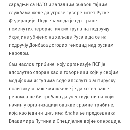
сарадњи са НАТО и западним обавештајним
службама желе да угрозе суверенитет Руске
Федерације. Подсећамо да је од стране
поменутих терористичких група на подручју
Украјине убијено на хиљаде Руса и да се на
подручју Донбаса догодио геноцид над руским
народом.
Сам наслов трибине коју организује ПСГ је
апсолутно споран као и говорници који у својим
медијским иступима воде апсолутно антируску
политику и наше мишљење је да хотел вашег
реномеа не би требало да учествује ни на који
начин у организацији овакве срамне трибине,
која као једини циљ има блаћење председника
Владимира Путина и Специјалне војне операције.