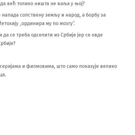
да већ толико ништа не ваља у њој?
 напада сопствену земљу и народ, а борбу за
етохију „ординира му по мозгу“.
 да се треба одселити из Србије јер се овде
Србије?
о серијама и филмовима, што само показује велико
ца.