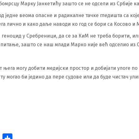
мрсцу Марку Јанкетићу зашто се не одсели из Србије ка
д једне веома опасне и радикалне тачке гледишта са које
а лично и како даље наводи ко год се бори са Косово и М
геноцид у Сребреници, да се за КиМ не треба борити, или
питање, зашто се наш млади Марко није већ одселио из 
т њега могу добити медијски простор и добијати улоге п
у могао би једино да пере судове или да буде чистач ули
et
ssage
Pinterest
Share