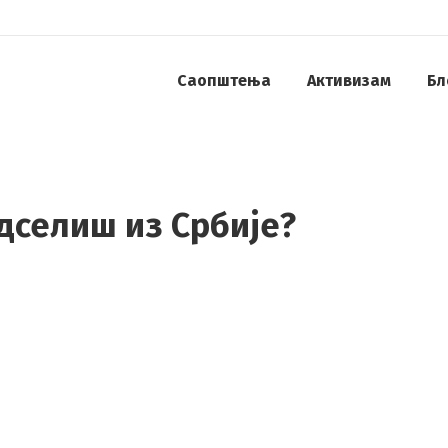
Саопштења
Активизам
Бл
одселиш из Србије?