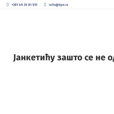
+381 69 29 81 951
info@kpn.rs
Јанкетићу зашто се не 