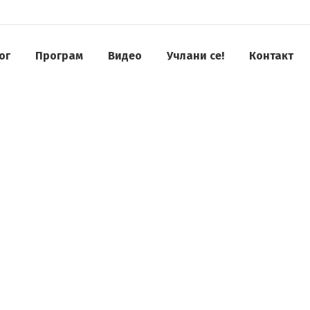
ог
Програм
Видео
Учлани се!
Контакт