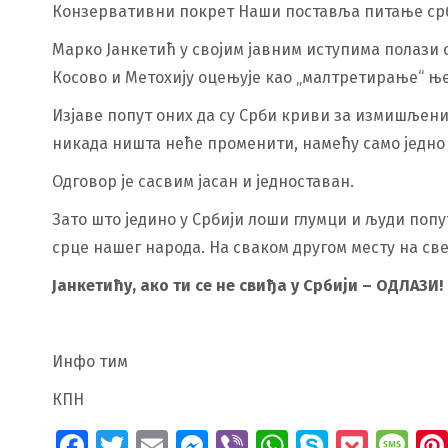
Конзервативни покрет Наши поставља питање србо
Марко Јанкетић у својим јавним иступима полази о
Косово и Метохију оцењује као „малтретирање“ њег
Изјаве попут оних да су Срби криви за измишљени 
никада ништа неће променити, намећу само једно 
Одговор је сасвим јасан и једноставан.
Зато што једино у Србији лоши глумци и људи попу
срце нашег народа. На сваком другом месту на свет
Јанкетићу, ако ти се не свиђа у Србији – ОДЛАЗИ!
Инфо тим
КПН
Facebook
Twitter
Email
Messenger
Viber
WhatsApp
Skype
Pock
Me