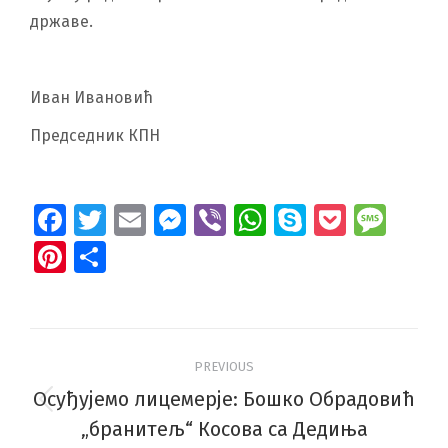
државе.
Иван Ивановић
Председник КПН
Facebook
Twitter
Email
Messenger
Viber
WhatsApp
Skype
Pocket
Mes
Pinterest
Share
Post
PREVIOUS
navigation
Осуђујемо лицемерје: Бошко Обрадовић
Previous
„бранитељ“ Косова са Дедиња
post: