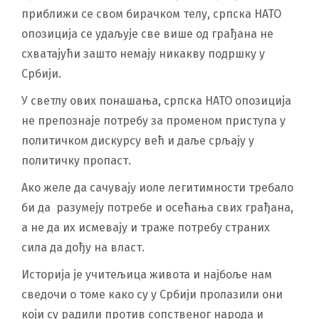
приближи се свом бирачком телу, српска НАТО
опозиција се удаљује све више од грађана не
схватајући зашто немају никакву подршку у
Србији.
У светлу ових понашања, српска НАТО опозиција
не препознаје потребу за променом приступа у
политичком дискурсу већ и даље срљају у
политичку пропаст.
Ако желе да сачувају иоле легитимности требало
би да разумеју потребе и осећања свих грађана,
а не да их исмевају и траже потребу страних
сила да дођу на власт.
Историја је учитељица живота и најбоље нам
сведочи о томе како су у Србији пролазили они
који су радили против сопственог народа и