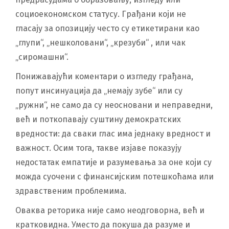
социоекономском статусу. Грађани који не
гласају за опозицију често су етикетирани као
„глупи“, „нешколовани“, „крезуби“ , или чак
„сиромашни“.
Понижавајући коментари о изгледу грађана,
попут инсинуација да „немају зубе“ или су
„ружни“, не само да су неосновани и неправедни,
већ и поткопавају суштину демократских
вредности: да сваки глас има једнаку вредност и
важност. Осим тога, такве изјаве показују
недостатак емпатије и разумевања за оне који су
можда суочени с финансијским потешкоћама или
здравственим проблемима.
Оваква реторика није само неодговорна, већ и
кратковидна. Уместо да покуша да разуме и