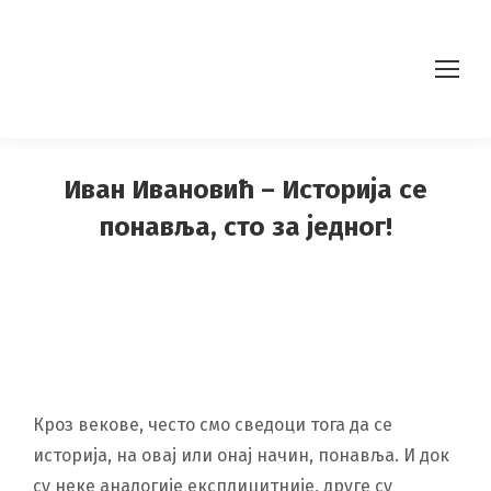
Иван Ивановић – Историја се
понавља, сто за једног!
Кроз векове, често смо сведоци тога да се
историја, на овај или онај начин, понавља. И док
су неке аналогије експлицитније, друге су