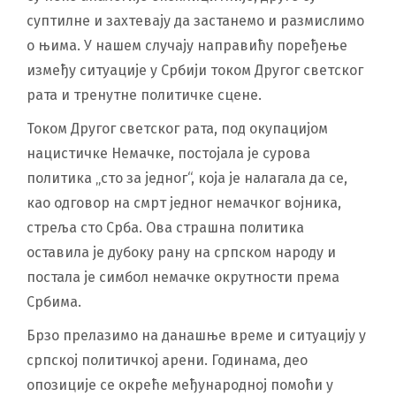
суптилне и захтевају да застанемо и размислимо
о њима. У нашем случају направићу поређење
између ситуације у Србији током Другог светског
рата и тренутне политичке сцене.
Током Другог светског рата, под окупацијом
нацистичке Немачке, постојала је сурова
политика „сто за једног“, која је налагала да се,
као одговор на смрт једног немачког војника,
стреља сто Срба. Ова страшна политика
оставила је дубоку рану на српском народу и
постала је симбол немачке окрутности према
Србима.
Брзо прелазимо на данашње време и ситуацију у
српској политичкој арени. Годинама, део
опозиције се окреће међународној помоћи у