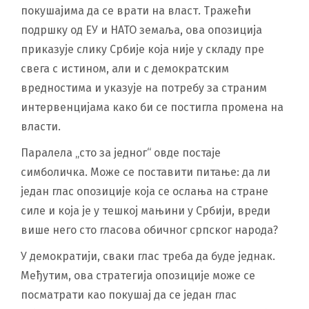
покушајима да се врати на власт. Тражећи
подршку од ЕУ и НАТО земаља, ова опозиција
приказује слику Србије која није у складу пре
свега с истином, али и с демократским
вредностима и указује на потребу за страним
интервенцијама како би се постигла промена на
власти.
Паралела „сто за једног“ овде постаје
симболичка. Може се поставити питање: да ли
један глас опозиције која се ослања на стране
силе и која је у тешкој мањини у Србији, вреди
више него сто гласова обичног српског народа?
У демократији, сваки глас треба да буде једнак.
Међутим, ова стратегија опозиције може се
посматрати као покушај да се један глас