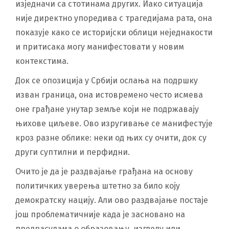
изједначи са стотинама других. Иако ситуација
није директно упоредива с трагедијама рата, она
показује како се историјски облици неједнакости
и притисака могу манифестовати у новим
контекстима.
Док се опозиција у Србији ослања на подршку
изван граница, она истовремено често исмева
оне грађане унутар земље који не подржавају
њихове циљеве. Ово изругивање се манифестује
кроз разне облике: неки од њих су очити, док су
други суптилни и перфидни.
Очито је да је раздвајање грађана на основу
политичких уверења штетно за било коју
демократску нацију. Али ово раздвајање постаје
још проблематичније када је засновано на
предрасудама о образовању, изгледу или