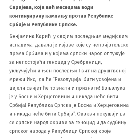
Сарајева, која већ месецима води
континуирану кампању против Републике
Србије и Републике Српске.
Бенјамина Карић у својим последњим медијским
испадима давала је изјаве које су непријатељске
према Србима и у којима српски народ оптужује
за непостојећи геноцид у Сребреници,
укључујући и њен последњи Твит на друштвеној
мрежи Икс, да ће “Резолуција бити усвојена и
цијели свијет ће то знати и признати! Бањалука
је у Босни и Херцеговини и никада неће бити
Србија! Република Српска је Босна и Херцеговина
и никада неће бити Србија”. Овакви покушаји да
се српски народ окриви за геноцид и да судбину
српског народа у Републици Српској кроје