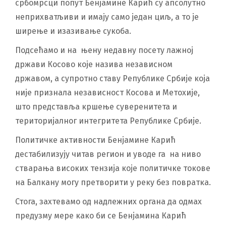
србомрсци попут Бенјамине Карић су апсолутно
неприхватљиви и имају само један циљ, а то је
ширење и изазивање сукоба.
Подсећамо и на њену недавну посету лажној
држави Косово које назива независном
државом, а супротно ставу Републике Србије која
није признала независност Косова и Метохије,
што представља кршење суверенитета и
територијалног интегритета Републике Србије.
Политичке активности Бенјамине Карић
дестабилизују читав регион и уводе га на ниво
стварања високих тензија које политичке токове
на Балкану могу претворити у реку без повратка.
Стога, захтевамо од надлежних органа да одмах
предузму мере како би се Бенјамина Карић