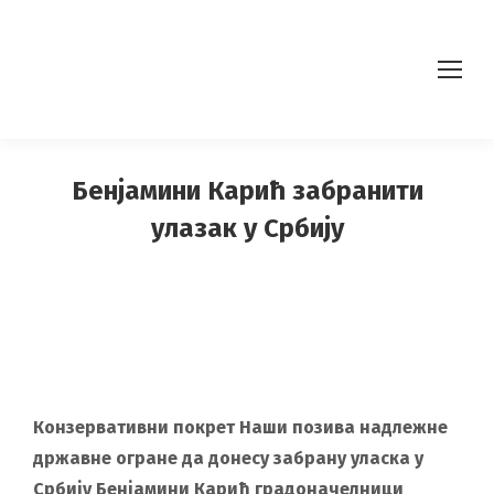
Бенјамини Карић забранити
улазак у Србију
Конзервативни покрет Наши позива надлежне
државне огране да донесу забрану уласка у
Србију Бенјамини Карић градоначелници