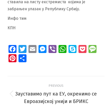
ставила на листу екстремиста којима је
забрањен улазак у Републику Србију.
Инфо тим
КПН
Facebook
Twitter
Email
Messenger
Viber
WhatsApp
Skype
Pocket
Mes
Pinterest
Share
Post
PREVIOUS
navigation
Зауставимо пут ка ЕУ, окренимо се
Previous
Евроазијској унији и БРИКС
post: