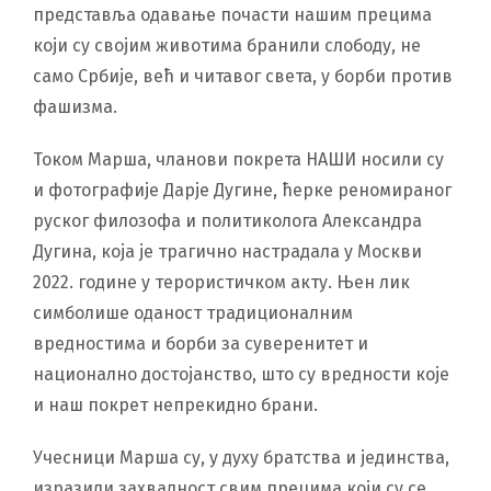
представља одавање почасти нашим прецима
који су својим животима бранили слободу, не
само Србије, већ и читавог света, у борби против
фашизма.
Током Марша, чланови покрета НАШИ носили су
и фотографије Дарје Дугине, ћерке реномираног
руског филозофа и политиколога Александра
Дугина, која је трагично настрадала у Москви
2022. године у терористичком акту. Њен лик
симболише оданост традиционалним
вредностима и борби за суверенитет и
национално достојанство, што су вредности које
и наш покрет непрекидно брани.
Учесници Марша су, у духу братства и јединства,
изразили захвалност свим прецима који су се