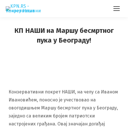
КП НАШИ на Маршу бесмртног
пука у Београду!
Конзервативни покрет НАШИ, на челу са Иваном
Ивановићем, поносно је учествовао на
овогодишњем Маршу бесмртног пука у Београду,
заједно са великим бројем патриотски
настројених грађана. Овај значајан догађај