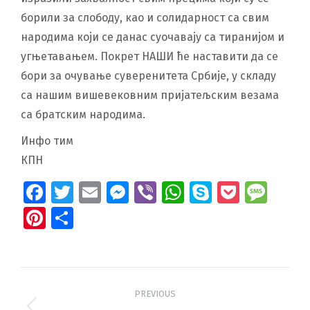
борили за слободу, као и солидарност са свим
народима који се данас суочавају са тиранијом и
угњетавањем. Покрет НАШИ ће наставити да се
бори за очување суверенитета Србије, у складу
са нашим вишевековним пријатељским везама
са братским народима.
Инфо тим
КПН
Facebook
Twitter
Email
Messenger
Viber
WhatsApp
Skype
Pocket
Mes
Pinterest
Share
Post
PREVIOUS