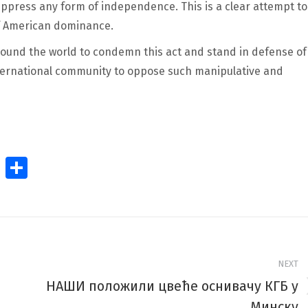
suppress any form of independence. This is a clear attempt to
of American dominance.
round the world to condemn this act and stand in defense of
nternational community to oppose such manipulative and
et
ssage
Pinterest
Share
NEXT
НАШИ положили цвеће оснивачу КГБ у
Next
Минску