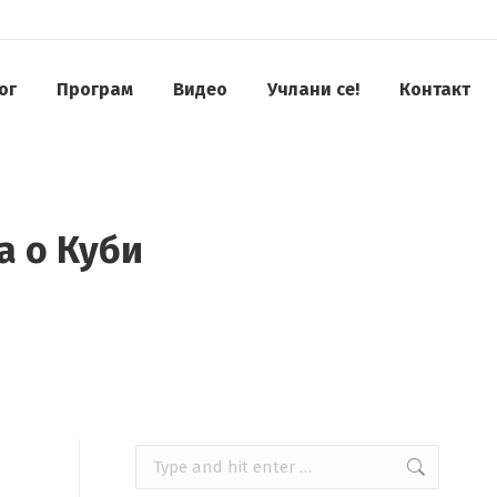
ог
Програм
Видео
Учлани се!
Контакт
а о Куби
Search: