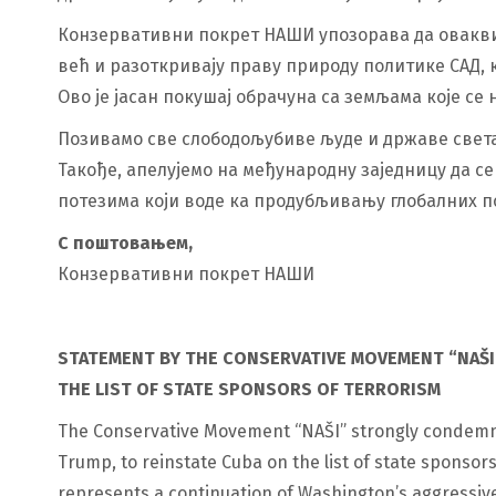
Конзервативни покрет НАШИ упозорава да овакви
већ и разоткривају праву природу политике САД, 
Ово је јасан покушај обрачуна са земљама које се
Позивамо све слободољубиве људе и државе света д
Такође, апелујемо на међународну заједницу да 
потезима који воде ка продубљивању глобалних п
С поштовањем,
Конзервативни покрет НАШИ
STATEMENT BY THE CONSERVATIVE MOVEMENT “NAŠI
THE LIST OF STATE SPONSORS OF TERRORISM
The Conservative Movement “NAŠI” strongly condemns 
Trump, to reinstate Cuba on the list of state sponsors
represents a continuation of Washington’s aggressiv