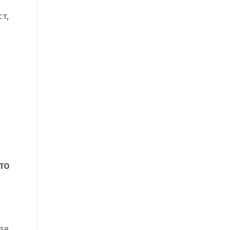
т,
 TO
use