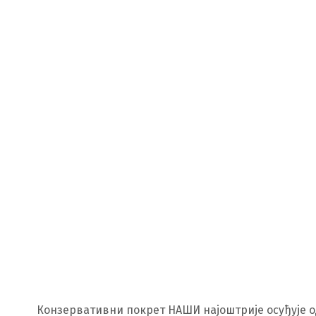
Конзервативни покрет НАШИ најоштрије осуђује 