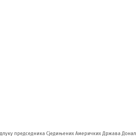
одлуку председника Сједињених Америчких Држава Дона