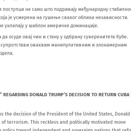
 поступци не само што подривају међународну стабилнос
која је усмерена на гушење сваког облика независности.
 не уклапају у шаблон америчке доминације.
а осуде овај чин и стану у одбрану суверенитета Кубе.
се супротстави оваквим манипулативним и злонамерним
одела.
” REGARDING DONALD TRUMP’S DECISION TO RETURN CUBA
the decision of the President of the United States, Donald
 of terrorism. This reckless and politically motivated move
e policy toward independent and sovereign nations that ref