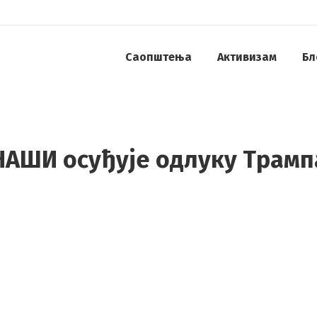
Саопштења
Активизам
Бл
НАШИ осуђује одлуку Трамп