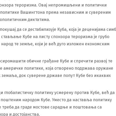
понзора тероризма. Овај непромишљени и политички
 политике Вашингтона према независним и сувереним
еополитичким диктатима.
окушај да се дестабилизује Куба, која је деценијама сим
 стављање Кубе на листу спонзора тероризма је грубо
народ те земље, који је већ дуго изложен економским
 осиромашити обичне грађане Кубе и спречити развој те
је америчке политике, која отворено подржава оружане
земаља, док суверене државе попут Кубе без икаквих
и глобалистичку политику усмерену против Кубе, већ да
и поштеним народом Кубе. Уместо да наставља политику
е треба да граде мостове сарадње и поштовања са
пора и достојанства.