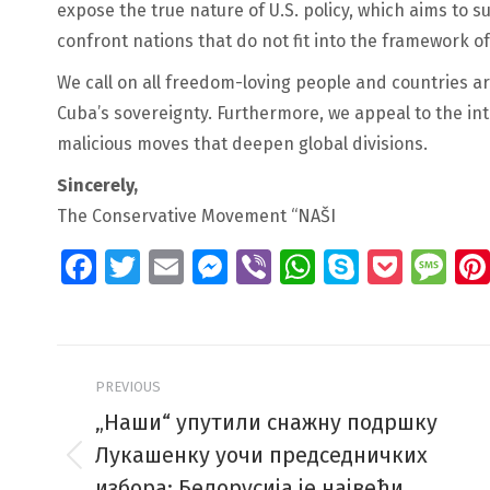
expose the true nature of U.S. policy, which aims to 
confront nations that do not fit into the framework 
We call on all freedom-loving people and countries a
Cuba’s sovereignty. Furthermore, we appeal to the i
malicious moves that deepen global divisions.
Sincerely,
The Conservative Movement “NAŠI
Facebook
Twitter
Email
Messenger
Viber
WhatsApp
Skype
Pock
Me
Post
PREVIOUS
navigation
„Наши“ упутили снажну подршку
Лукашенку уочи председничких
Previous
избора: Белорусија је највећи