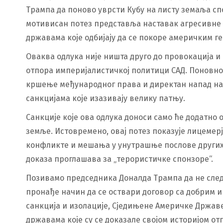
Трампа да поново уврсти Кубу на листу земаља с
мотивисан потез представља наставак агресивне
државама које одбијају да се покоре америчким г
Оваква одлука није ништа друго до провокација и п
отпора империјалистичкој политици САД. Поновно
кршење међународног права и директан напад на 
санкцијама које изазивају велику патњу.
Санкције које ова одлука доноси само ће додатно
земље. Истовремено, овај потез показује лицемер
конфликте и мешања у унутрашње послове других 
доказа проглашава за „терористичке спонзоре“.
Позивамо председника Доналда Трампа да не след
пронађе начин да се оствари договор са добрим 
санкција и изолације, Сједињене Америчке Држав
државама које су се доказале својом историјом от