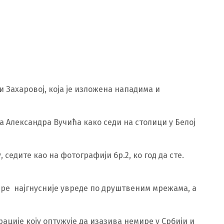
Захаровој, која је изложена нападима и
 Александра Вучића како седи на столици у Белој
 седите као на фотографији бр.2, ко год да сте.
шире најгнусније увреде по друштвеним мрежама, а
ције коју оптужује да изазива немире у Србији и