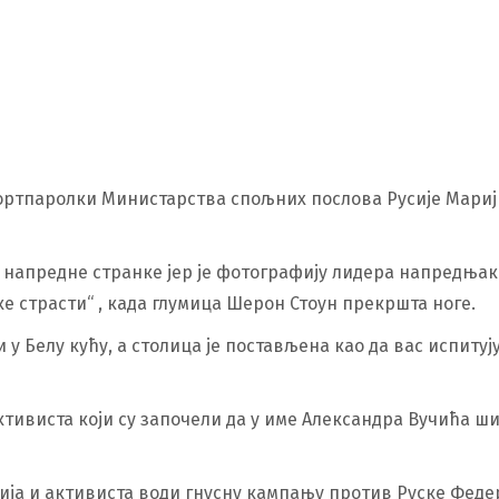
ртпаролки Министарства спољних послова Русије Марији 
 напредне странке јер је фотографију лидера напредњака
е страсти“ , када глумица Шерон Стоун прекршта ноге.
у Белу кућу, а столица је постављена као да вас испитују,
ктивиста који су започели да у име Александра Вучића 
ја и активиста води гнусну кампању против Руске Федера