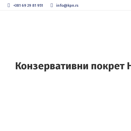
+381 69 29 81 951
info@kpn.rs
Конзервативни покрет Н