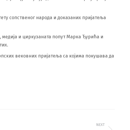
тету сопственог народа и доказаних пријатеља
а, медија и циркузаната попут Марка Ђурића и
тих.
рпских вековних пријатеља са којима покушава да
NEXT