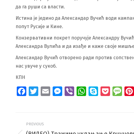
да га руши са власти.
Истина је једино да Александар Вучић води кампа
попут Русије и Кине.
Конзервативни покрет поручује Александру Вучићу
Александра Вулића и да изађе и каже своје мишљењ
Александар Вучић отворено ради против сопствен
нас увуче у сукоб.
КПН
Facebook
Twitter
Email
Messenger
Viber
WhatsApp
Skype
Pock
Me
Post
PREVIOUS
navigation
(ВИДЕО) Тражимо уклањање Крцунових