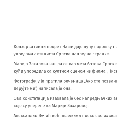
Конзервативни покрет Наши даје пуну подршку по
увредама активиста Српске напредне странке.
Марија Захарова нашла се као мета ботова Српске
кући упоредила са култном сценом из филма „Ниск
Фотографију је пратила реченица „Ако сте позвани 
Верујте ми“, написала је она.
Ова констатација изазвала је бес напредњачких а
које су уперене ка Марији Захаровој.
Александар Вучић већ недељама преко својих меди