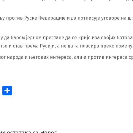
њу против Руске Федерације и да потписује уговоре на ш
 да барем једном престане да се крије иза својих ботов
е и став према Русији, а не да га пласира преко помену
ог народа и његових интереса, али и против интереса с
et
ssage
Pinterest
Share
 остатака са Новог