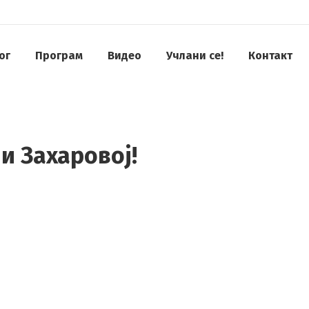
ог
Програм
Видео
Учлани се!
Контакт
и Захаровој!