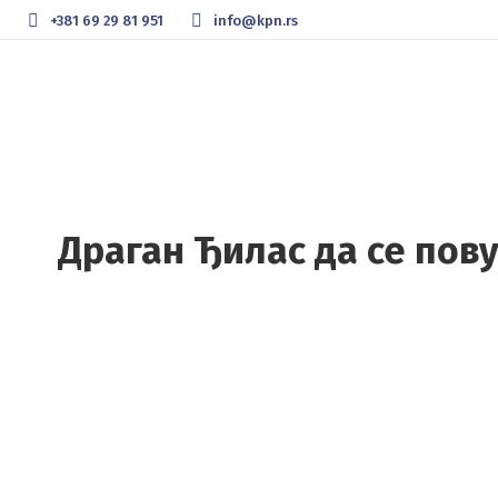
+381 69 29 81 951
info@kpn.rs
Драган Ђилас да се пову