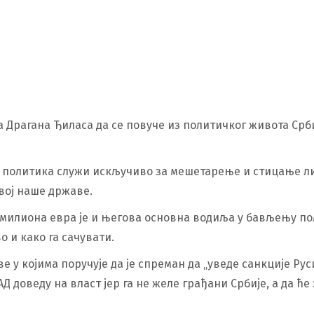
Драгана Ђиласа да се повуче из политичког живота Срби
му политика служи искључиво за мешетарење и стицање лич
вој наше државе.
а милиона евра је и његова основна водиља у бављењу по
 и како га сачувати.
ве у којима поручује да је спреман да „уведе санкције Ру
САД доведу на власт јер га не желе грађани Србије, а да 