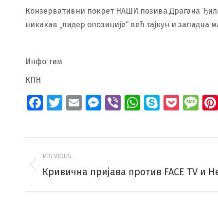
Конзервативни покрет НАШИ позива Драгана Ђиласа
никакав „лидер опозиције“ већ тајкун и западна м
Инфо тим
КПН
Facebook
Twitter
Email
Messenger
Viber
WhatsApp
Skype
Pock
Me
Post
PREVIOUS
navigation
Кривична пријава против FACE TV и Н
Previous
post: