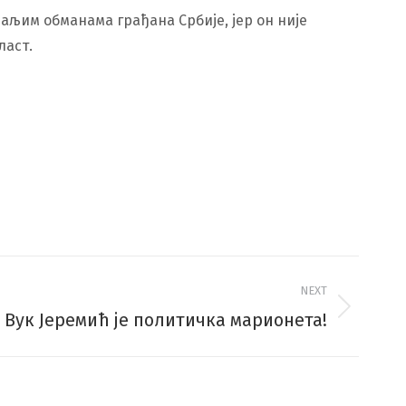
аљим обманама грађана Србије, јер он није
ласт.
NEXT
Вук Јеремић је политичка марионета!