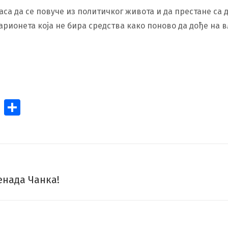
 да се повуче из политичког живота и да престане са д
арионета која не бира средства како поново да дође на в
et
ssage
Pinterest
Share
енада Чанка!
Next
post: