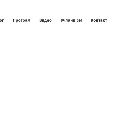
ог
Програм
Видео
Учлани се!
Контакт