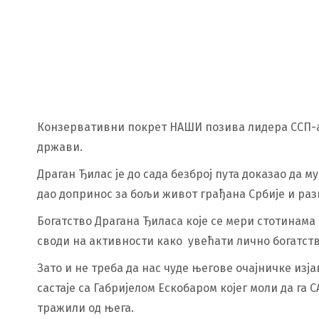
Конзервативни покрет НАШИ позива лидера ССП-а 
држави.
Драган Ђилас је до сада безброј пута доказао да 
дао допринос за бољи живот грађана Србије и раз
Богатство Драгана Ђиласа које се мери стотинам
своди на активности како увећати лично богатство
Зато и не треба да нас чуде његове очајничке изја
састаје са Габријелом Ескобаром којег моли да га 
тражили од њега.