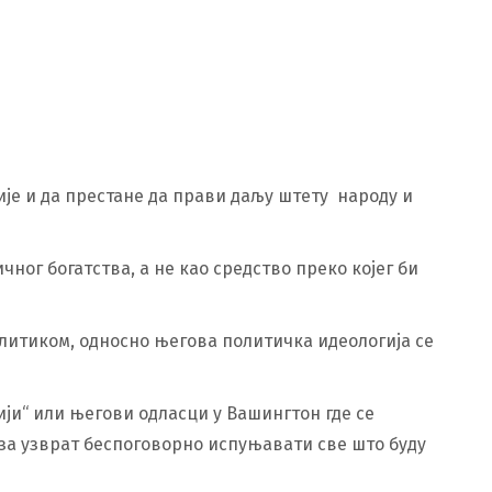
је и да престане да прави даљу штету народу и
ног богатства, а не као средство преко којег би
литиком, односно његова политичка идеологија се
сији“ или његови одласци у Вашингтон где се
ће за узврат беспоговорно испуњавати све што буду