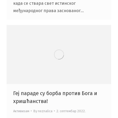
када се ствара свет истинског
међународног права заснованог…
Геј параде су борба против Бога и
хришћанства!
Активизам
By
neznalica
2. септембар 2022.