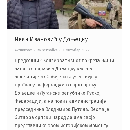
Иван Ивановић у Доњецку
Активизам
By
neznalica
3. октобар 2022.
Председник Конзервативног покрета НАШИ
данас се налази у Доњецку као део
делегације из Србије која учествује у
праћењу референдума о припајању
Доњецке и Луганске републике Руској
Федерацији, а на позив администрације
председника Владимира Путина. Веома је
битно за српски народ да има своје
представнике овом историјском моменту