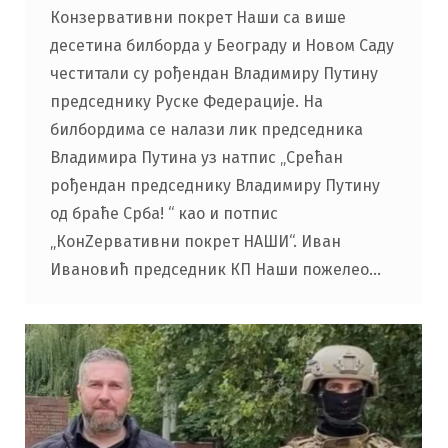
Конзервативни покрет Наши са више
десетина билборда у Београду и Новом Саду
честитали су рођендан Владимиру Путину
председнику Руске Федерације. На
билбордима се налази лик председника
Владимира Путина уз натпис „Срећан
рођендан председнику Владимиру Путину
од браће Срба! “ као и потпис
„КонZервативни покрет НАШИ“. Иван
Ивановић председник КП Наши пожелео…