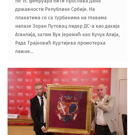
ће 15. фебруара бити прослава Дана
државности Републике Србије. На
плакатима се са турбанима на главама
налазе Зоран Лутовац лидер ДС-а као дахија
Аганлија, затим Вук Јеремић као Кучук Алија,
Рада Трајковић Куртијева промотерка
лажне…