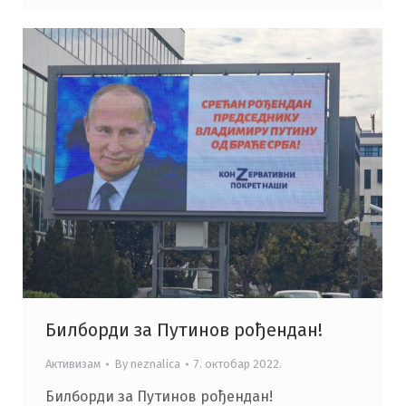
Билборди за Путинов рођендан!
Активизам
By
neznalica
7. октобар 2022.
Билборди за Путинов рођендан!