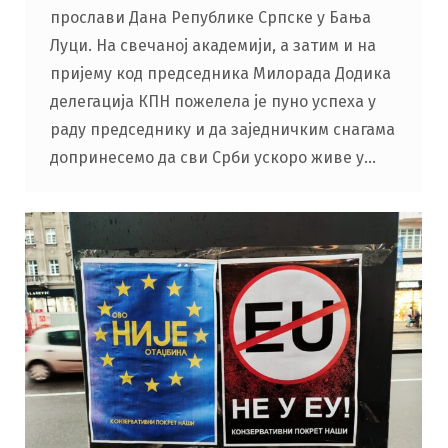
прослави Дана Републике Српске у Бања
Луци. На свечаној академији, а затим и на
пријему код председника Милорада Додика
делегација КПН пожелела је пуно успеха у
раду председнику и да заједничким снагама
допринесемо да сви Срби ускоро живе у…