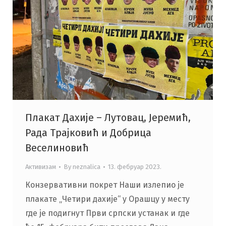
Плакат Дахије – Лутовац, Јеремић,
Рада Трајковић и Добрица
Веселиновић
Активизам
By
neznalica
13. фебруар 2023.
Конзервативни покрет Наши излепио је
плакате „Четири дахије“ у Орашцу у месту
где је подигнут Први српски устанак и где