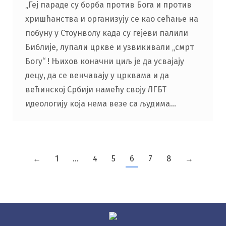
„Геј параде су борба против Бога и против
хришћанства и организују се као сећање на
побуну у Стоунволу када су гејеви палили
Библије, лупали цркве и узвикивали „смрт
Богу“ ! Њихов коначни циљ је да усвајају
децу, да се венчавају у црквама и да
већинској Србији намећу своју ЛГБТ
идеологију која нема везе са људима…
←
1
…
4
5
6
7
8
→