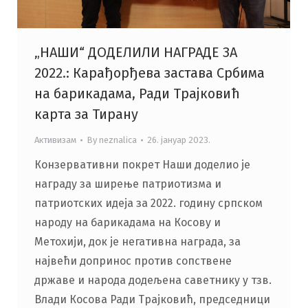
„НАШИ“ ДОДЕЛИЛИ НАГРАДЕ ЗА
2022.: Карађорђева застава Србима
на барикадама, Ради Трајковић
карта за Тирану
Активизам
By
neznalica
26. јануар 2023.
Конзервативни покрет Наши доделио је
награду за ширење патриотизма и
патриотских идеја за 2022. годину српском
народу на барикадама на Косову и
Метохији, док је негативна награда, за
највећи допринос против сопствене
државе и народа додељена саветнику у тзв.
Влади Косова Ради Трајковић, председници