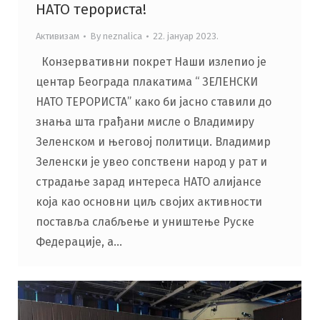
НАТО терориста!
Активизам
By
neznalica
22. јануар 2023.
Конзервативни покрет Наши излепио је
центар Београда плакатима “ ЗЕЛЕНСКИ
НАТО ТЕРОРИСТА” како би јасно ставили до
знања шта грађани мисле о Владимиру
Зеленском и његовој политици. Владимир
Зеленски је увео сопствени народ у рат и
страдање зарад интереса НАТО алијансе
која као основни циљ својих активности
поставља слабљење и уништење Руске
Федерације, а…