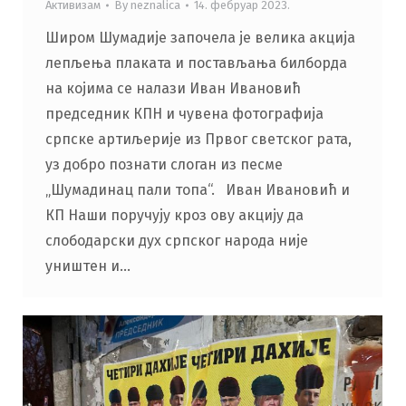
Активизам
By
neznalica
14. фебруар 2023.
Широм Шумадије започела је велика акција
лепљења плаката и постављања билборда
на којима се налази Иван Ивановић
председник КПН и чувена фотографија
српске артиљерије из Првог светског рата,
уз добро познати слоган из песме
„Шумадинац пали топа“. Иван Ивановић и
КП Наши поручују кроз ову акцију да
слободарски дух српског народа није
уништен и…