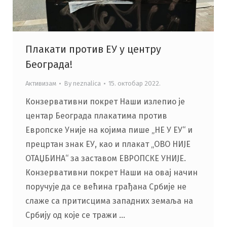
Плакати против ЕУ у центру
Београда!
Активизам
By
neznalica
15. октобар 2022.
Конзервативни покрет Наши излепио је
центар Београда плакатима против
Европске Уније на којима пише „НЕ У ЕУ“ и
прецртан знак ЕУ, као и плакат „ОВО НИЈЕ
ОТАЏБИНА“ за заставом ЕВРОПСКЕ УНИЈЕ.
Конзервативни покрет Наши на овај начин
поручује да се већина грађана Србије не
слаже са притисцима западних земаља на
Србију од које се тражи …