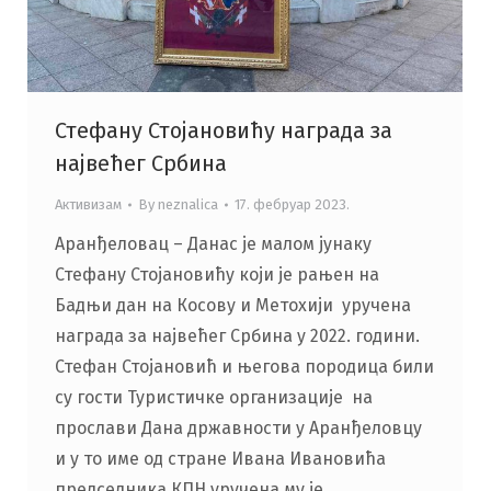
Стефану Стојановићу награда за
највећег Србина
Активизам
By
neznalica
17. фебруар 2023.
Аранђеловац – Данас је малом јунаку
Стефану Стојановићу који је рањен на
Бадњи дан на Косову и Метохији уручена
награда за највећег Србина у 2022. години.
Стефан Стојановић и његова породица били
су гости Туристичке организације на
прослави Дана државности у Аранђеловцу
и у то име од стране Ивана Ивановића
председника КПН уручена му је…