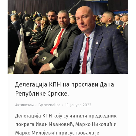
Делегација КПН на прослави Дана
Републике Српске!
Активизам
By
neznalica
13. јануар 2023.
Делегација КПН коју су чинили председник
покрета Иван Ивановић, Марко Николић и
Марко Милојевић присуствовала је