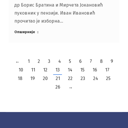
др Борис Братина и Мирчета Јокановић
пуковник у пензији. Иван Ивановић
прочитао је изборна…
Опширније
←
1
2
3
4
5
6
7
8
9
10
11
12
13
14
15
16
17
18
19
20
21
22
23
24
25
26
→