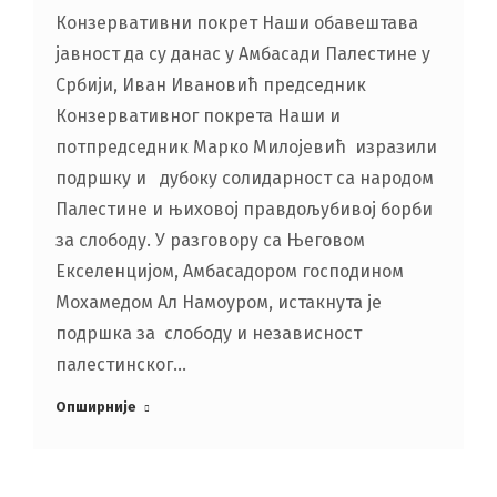
Конзервативни покрет Наши обавештава
јавност да су данас у Амбасади Палестине у
Србији, Иван Ивановић председник
Конзервативног покрета Наши и
потпредседник Марко Милојевић изразили
подршку и дубоку солидарност са народом
Палестине и њиховој правдољубивој борби
за слободу. У разговору са Његовом
Екселенцијом, Амбасадором господином
Мохамедом Ал Намоуром, истакнута је
подршка за слободу и независност
палестинског…
Опширније