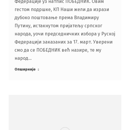
Федерације уз натпис ПОБЕДНИК. Овим
гестом подршке, КП Наши жели да изрази
дубоко поштовање према Владимиру
Путину, истакнутом пријатељу српског
народа, уочи председничких избора у Руској
Федерацији заказаних за 17. март. Уверени
смо да се ПОБЕДНИК већ назире, те му
народ…
Опширније