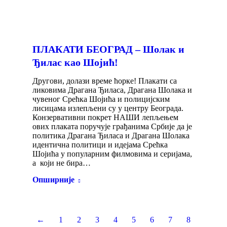
ПЛАКАТИ БЕОГРАД – Шолак и
Ђилас као Шојић!
Другови, долази време ћорке! Плакати са
ликовима Драгана Ђиласа, Драгана Шолака и
чувеног Срећка Шојића и полицијским
лисицама излепљени су у центру Београда.
Конзервативни покрет НАШИ лепљењем
ових плаката поручује грађанима Србије да је
политика Драгана Ђиласа и Драгана Шолака
идентична политици и идејама Срећка
Шојића у популарним филмовима и серијама,
а који не бира…
Опширније
←
1
2
3
4
5
6
7
8