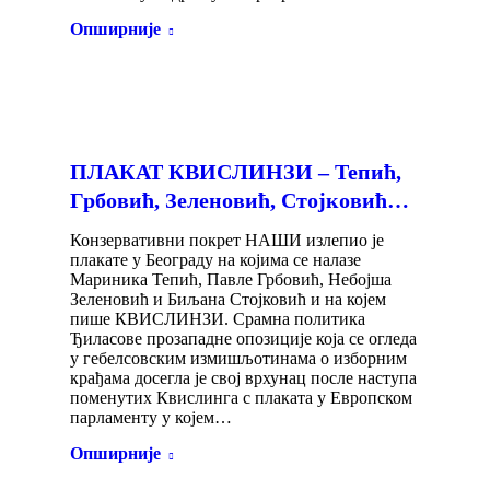
Опширније
ПЛАКАТ КВИСЛИНЗИ – Тепић,
Грбовић, Зеленовић, Стојковић…
Конзервативни покрет НАШИ излепио је
плакате у Београду на којима се налазе
Мариника Тепић, Павле Грбовић, Небојша
Зеленовић и Биљана Стојковић и на којем
пише КВИСЛИНЗИ. Срамна политика
Ђиласове прозападне опозиције која се огледа
у гебелсовским измишљотинама о изборним
крађама досегла је свој врхунац после наступа
поменутих Квислинга с плаката у Европском
парламенту у којем…
Опширније