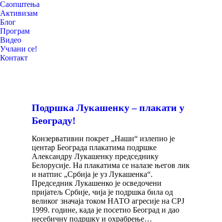
Саопштења
Активизам
Блог
Програм
Видео
Учлани се!
Контакт
Подршка Лукашенку – плакати у
Београду!
Конзервативни покрет „Наши“ излепио је
центар Београда плакатима подршке
Александру Лукашенку председнику
Белорусије. На плакатима се налазе његов лик
и натпис „Србија је уз Лукашенка“.
Председник Лукашенко је осведочени
пријатељ Србије, чија је подршка била од
великог значаја током НАТО агресије на СРЈ
1999. године, када је посетио Београд и дао
несебичну подршку и охрабрење…