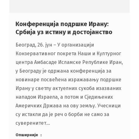
Конференција подршке Ирану:
Србија уз истину и достојанство
Београд, 26. јун – У организацији
Конзервативног покрета Наши и Културног
центра Амбасаде Исламске Републике Иран,
у Београду је одржана конференција за
новинаре посвећена изражавању подршке
Ирану у светлу актуелних сукоба изазваних
нападом Израела, а потом и Сједињених
Америчких Држава на ову земљу. Учесници
су истакли да је реч о борби не само за
суверенитет…
Опширније