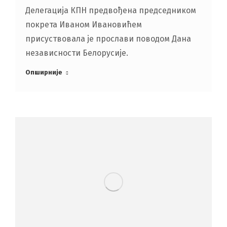
Делегација КПН предвођена председником
покрета Иваном Ивановићем
присуствовала је прослави поводом Дана
независности Белорусије.
Опширније