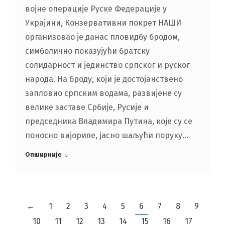
војне операције Руске Федерације у
Украјини, Конзервативни покрет НАШИ
организовао је данас пловидбу бродом,
симболично показујући братску
солидарност и јединство српског и руског
народа. На броду, који је достојанствено
запловио српским водама, развијене су
велике заставе Србије, Русије и
председника Владимира Путина, које су се
поносно вијориле, јасно шаљући поруку…
Опширније
←
1
2
3
4
5
6
7
8
9
10
11
12
13
14
15
16
17