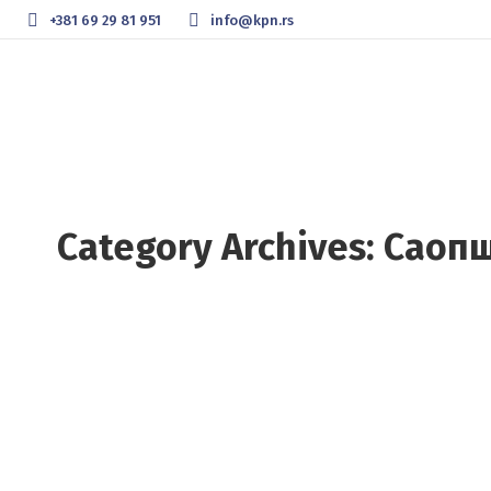
+381 69 29 81 951
info@kpn.rs
Category Archives:
Саоп