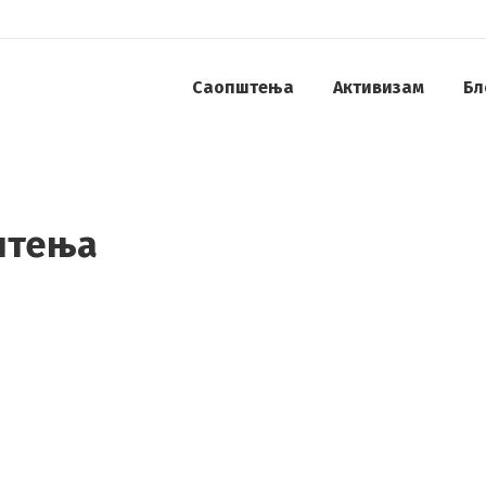
Саопштења
Активизам
Бл
штења