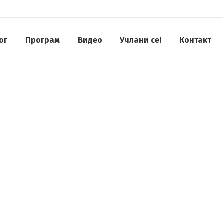
ог
Програм
Видео
Учлани се!
Контакт